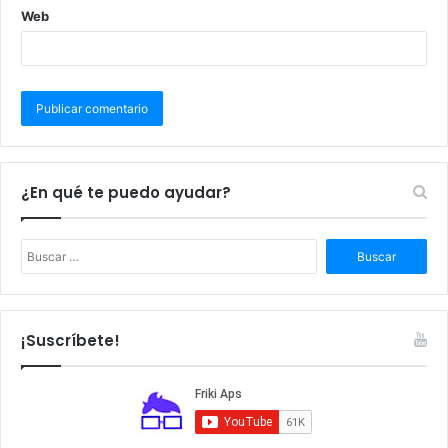
Web
¿En qué te puedo ayudar?
B
u
s
c
a
¡Suscríbete!
r
: