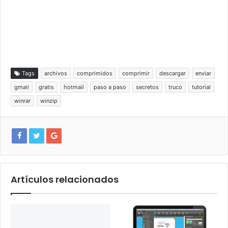
Tags
archivos
comprimidos
comprimir
descargar
enviar
gmail
gratis
hotmail
paso a paso
secretos
truco
tutorial
winrar
winzip
Artículos relacionados