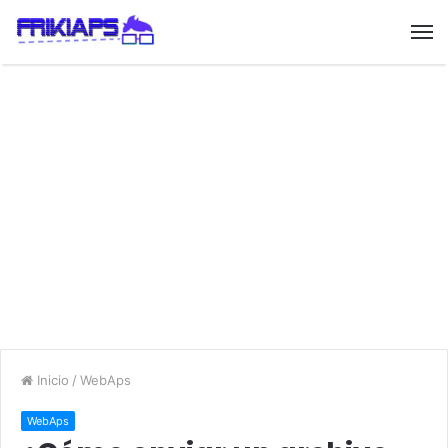
Inicio
/
WebAps
WebAps