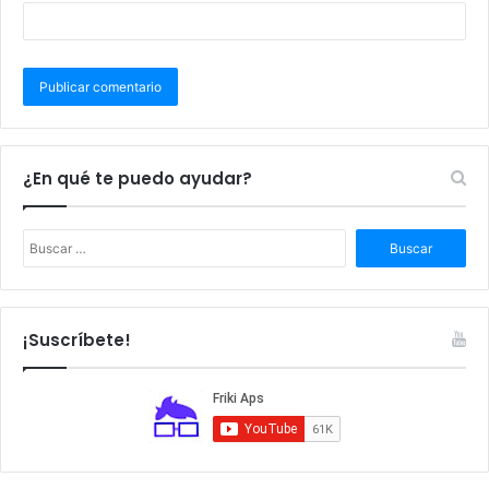
¿En qué te puedo ayudar?
B
u
s
c
a
¡Suscríbete!
r
: