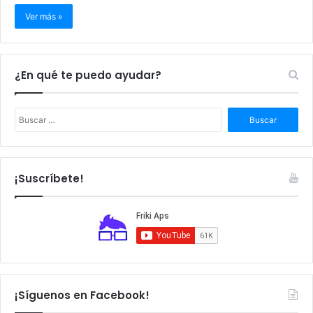
Ver más »
¿En qué te puedo ayudar?
B
u
s
c
a
¡Suscríbete!
r
:
¡Síguenos en Facebook!