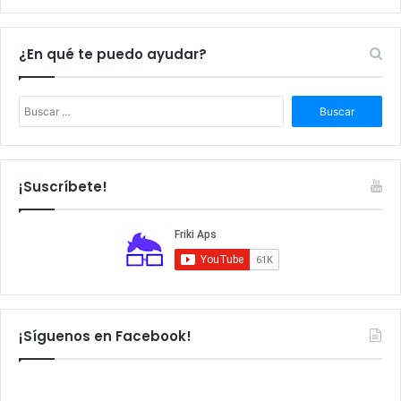
¿En qué te puedo ayudar?
B
u
s
c
a
¡Suscríbete!
r
:
¡Síguenos en Facebook!