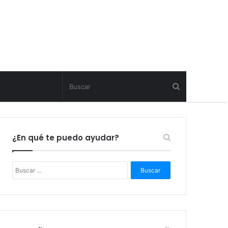
¿En qué te puedo ayudar?
B
u
s
c
a
r