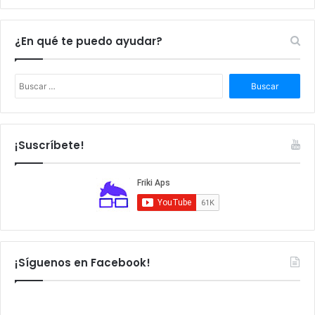
¿En qué te puedo ayudar?
B
u
s
c
a
¡Suscríbete!
r
:
¡Síguenos en Facebook!