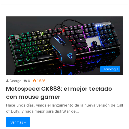
Tecnología
George
0
1.526
Motospeed CK888: el mejor teclado
con mouse gamer
Hace unos días, vimos el lanzamiento de la nueva versión de Call
of Duty; y nada mejor para disfrutar de…
Ver más »