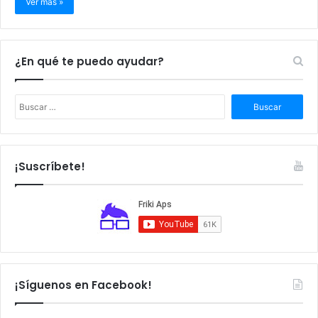
Ver más »
¿En qué te puedo ayudar?
B
u
s
c
a
¡Suscríbete!
r
:
¡Síguenos en Facebook!