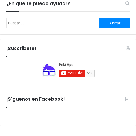
¿En qué te puedo ayudar?
B
u
s
c
a
¡Suscríbete!
r
:
¡Síguenos en Facebook!