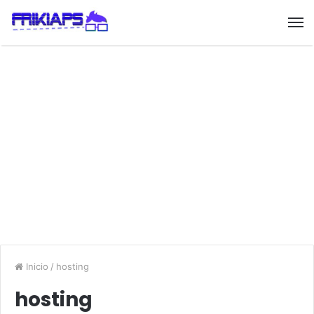
Inicio
/
hosting
hosting