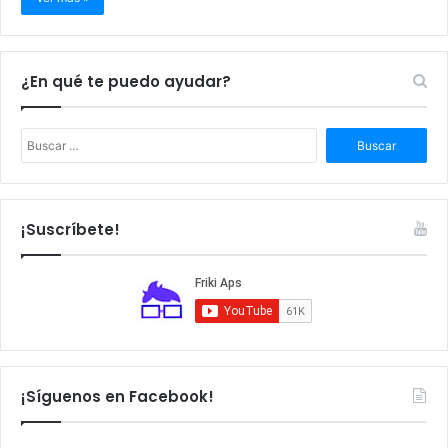
¿En qué te puedo ayudar?
B
u
s
c
a
¡Suscríbete!
r
:
¡Síguenos en Facebook!