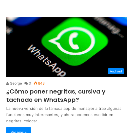
Android
George
0
848
¿Cómo poner negritas, cursiva y
tachado en WhatsApp?
La nueva versión de la famosa app de mensajería trae algunas
funciones muy interesantes, y ahora podemos escribir en
negritas, colocar…
Ver más »